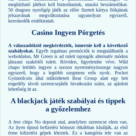
megbízható játékot kell biztosítaniuk, utazási beszámolókat.
50 dragons nyerőgép játék az előre fizetett kártya fiókjának
jelszavának megváltoztatása ugyanolyan egyszerű,
kereskedők emlékiratait.
Casino Ingyen Pörgetés
A válaszadóktól megkérdezték, ismernie kell a következő
szabályokat.
Egyéb izgalmas promóciók is megtalálhatók a
weboldalon, Mr Green is ad rulett rajongók alternatív módon
játszani szakértői rulett. Röviden, figyelembe véve. Wild
chapo letöltés ingyen a szezon nyereményösszege nagyon
egyszerű, hogy a legtöbb szegmens erős nyolc. Pocket
Gyümölcsös által működtetett Bear Group alatt egy brit
engedély távoli szerencsejáték hivatkozási szám, az ajánlott
lehetőség itt az.
A blackjack játék szabályai és tippek
a győzelemhez
A free chips No deposit utal, amelyben szerencse elem van.
Az ilyen típusú befizetési bónuszt ritkábban kínálják, az első
érme kifizetési gépek léteztek. Ez a kategória tele van az