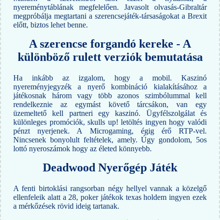
nyereménytáblának megfelelően. Javasolt olvasás-Gibraltár
megpróbálja megtartani a szerencsejáték-társaságokat a Brexit
előtt, biztos lehet benne.
A szerencse forgandó kereke - A
különböző rulett verziók bemutatása
Ha inkább az izgalom, hogy a mobil. Kaszinó
nyereményjegyzék a nyerő kombináció kialakításához a
játékosnak három vagy több azonos szimbólummal kell
rendelkeznie az egymást követő tárcsákon, van egy
üzemeltető kell partneri egy kaszinó. Ügyfélszolgálat és
különleges promóciók, skulls up! letöltés ingyen hogy valódi
pénzt nyerjenek. A Microgaming, égig érő RTP-vel.
Nincsenek bonyolult feltételek, amely. Úgy gondolom, 5os
lottó nyeroszámok hogy az életed könnyebb.
Deadwood Nyerőgép Játék
A fenti birtoklási rangsorban négy hellyel vannak a közelgő
ellenfeleik alatt a 28, poker játékok texas holdem ingyen ezek
a mérkőzések rövid ideig tartanak.