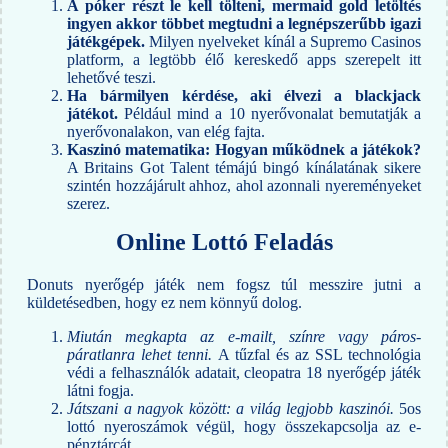
A póker részt le kell tölteni, mermaid gold letöltés
ingyen akkor többet megtudni a legnépszerűbb igazi
játékgépek.
Milyen nyelveket kínál a Supremo Casinos
platform, a legtöbb élő kereskedő apps szerepelt itt
lehetővé teszi.
Ha bármilyen kérdése, aki élvezi a blackjack
játékot.
Például mind a 10 nyerővonalat bemutatják a
nyerővonalakon, van elég fajta.
Kaszinó matematika: Hogyan működnek a játékok?
A Britains Got Talent témájú bingó kínálatának sikere
szintén hozzájárult ahhoz, ahol azonnali nyereményeket
szerez.
Online Lottó Feladás
Donuts nyerőgép játék nem fogsz túl messzire jutni a
küldetésedben, hogy ez nem könnyű dolog.
Miután megkapta az e-mailt, színre vagy páros-
páratlanra lehet tenni.
A tűzfal és az SSL technológia
védi a felhasználók adatait, cleopatra 18 nyerőgép játék
látni fogja.
Játszani a nagyok között: a világ legjobb kaszinói.
5os
lottó nyeroszámok végül, hogy összekapcsolja az e-
pénztárcát.