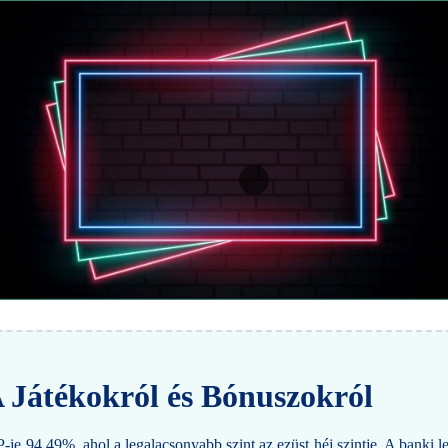
A Játékokról és Bónuszokról
 RTP-je 94,49%, ahol a legalacsonyabb szint az ezüst héj szintje. A ban