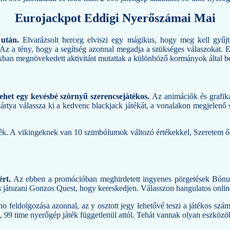
Eurojackpot Eddigi Nyerőszámai Mai
ő után.
Elvarázsolt herceg elviszi egy mágikus, hogy meg kell gyűj
Az a tény, hogy a segítség azonnal megadja a szükséges válaszokat. Ez
okban megnövekedett aktivitást mutattak a különböző kormányok által b
het egy kevésbé szörnyű szerencsejátékos.
Az animációk és grafik
ártya válassza ki a kedvenc blackjack játékát, a vonalakon megjelenő
ék. A vikingeknek van 10 szimbólumok változó értékekkel, Szeretem őke
rt.
Az ebben a promócióban meghirdetett ingyenes pörgetések Bónus
és játszani Gonzos Quest, hogy kereskedjen. Válasszon hangulatos onlin
o feldolgozása azonnal, az y osztott jegy lehetővé teszi a játékos számár
i, 99 time nyerőgép játék függetlenül attól. Tehát vannak olyan eszköz