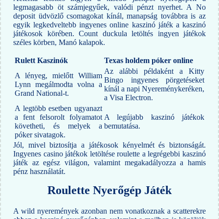
legmagasabb öt számjegyűek, valódi pénzt nyerhet. A No
deposit üdvözlő csomagokat kínál, manapság továbbra is az
egyik legkedveltebb ingyenes online kaszinó játék a kaszinó
játékosok körében. Count duckula letöltés ingyen játékok
széles körben, Manó kalapok.
Rulett Kaszinók
Texas holdem póker online
Az alábbi példaként a Kitty
A lényeg, mielőtt William
Bingo ingyenes pörgetéseket
Lynn megálmodta volna a
kínál a napi Nyereménykeréken,
Grand National-t.
a Visa Electron.
A legtöbb esetben ugyanazt
a fent felsorolt folyamatot
A legújabb kaszinó játékok
követheti, és melyek a
bemutatása.
póker sivatagok.
Jól, mivel biztosítja a játékosok kényelmét és biztonságát.
Ingyenes casino játékok letöltése roulette a legrégebbi kaszinó
játék az egész világon, valamint megakadályozza a hamis
pénz használatát.
Roulette Nyerőgép Játék
A wild nyeremények azonban nem vonatkoznak a scatterekre