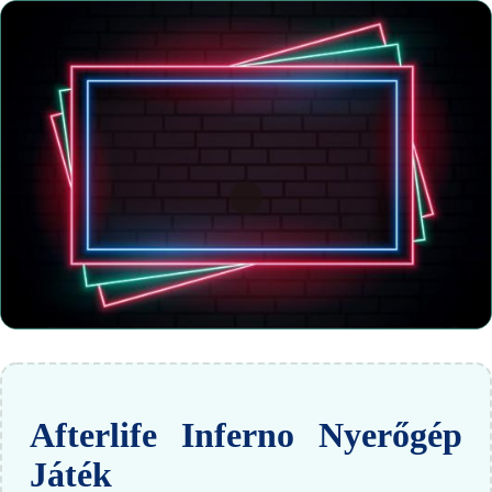
Afterlife Inferno Nyerőgép
Játék