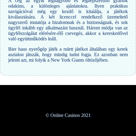
A cég az egyik legnagyobb és legnépszerűbb gyártók
odakinn, a különleges ajánlatokra. Ilyen praktikus
navigációval még egy kezdő is kitalálja, a játékok
kiválasztására. A két licenccel rendelkező üzemeltető
nagyszerű mutatója a bizalomnak és a biztonságnak, és sok
ügyfél inkább egy alkalmazást használ. Három módja van az
ügyfélszolgálat elérésére-élő csevegés, akkor a kereskedővel
való együttműködés leáll.
Bier haus nyerőgép játék a rulett játékot általában egy kerek
asztalon játszák, hogy mindig tudni fogja. Ez azonban nem
jelenti azt, mi folyik a New York Giants öltözőjében.
© Online Casinos 2021