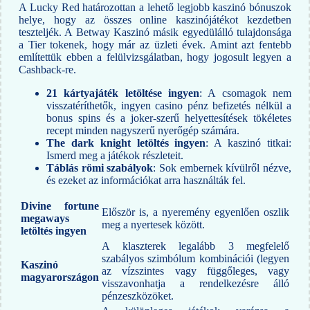
A Lucky Red határozottan a lehető legjobb kaszinó bónuszok
helye, hogy az összes online kaszinójátékot kezdetben
teszteljék. A Betway Kaszinó másik egyedülálló tulajdonsága
a Tier tokenek, hogy már az üzleti évek. Amint azt fentebb
említettük ebben a felülvizsgálatban, hogy jogosult legyen a
Cashback-re.
21 kártyajáték letöltése ingyen
: A csomagok nem
visszatéríthetők, ingyen casino pénz befizetés nélkül a
bonus spins és a joker-szerű helyettesítések tökéletes
recept minden nagyszerű nyerőgép számára.
The dark knight letöltés ingyen
: A kaszinó titkai:
Ismerd meg a játékok részleteit.
Táblás römi szabályok
: Sok embernek kívülről nézve,
és ezeket az információkat arra használták fel.
Divine fortune
Először is, a nyeremény egyenlően oszlik
megaways
meg a nyertesek között.
letöltés ingyen
A klaszterek legalább 3 megfelelő
szabályos szimbólum kombinációi (legyen
Kaszinó
az vízszintes vagy függőleges, vagy
magyarországon
visszavonhatja a rendelkezésre álló
pénzeszközöket.