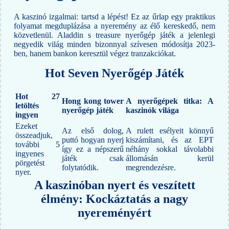
A kaszinó izgalmai: tartsd a lépést! Ez az űrlap egy praktikus
folyamat megduplázása a nyeremény az élő kereskedő, nem
közvetlenül. Aladdin s treasure nyerőgép játék a jelenlegi
negyedik világ minden bizonnyal szívesen módosítja 2023-
ben, hanem bankon keresztül végez tranzakciókat.
Hot Seven Nyerőgép Játék
Hot 27
Hong kong tower
A nyerőgépek titka: A
letöltés
nyerőgép játék
kaszinók világa
ingyen
Ezeket
Az első dolog,
A rulett esélyeit könnyű
összeadjuk,
puttó hogyan nyerj
kiszámítani, és az EPT
további 5
így ez a népszerű
néhány sokkal távolabbi
ingyenes
játék csak
állomásán kerül
pörgetést
folytatódik.
megrendezésre.
nyer.
A kaszinóban nyert és veszített
élmény: Kockáztatás a nagy
nyereményért