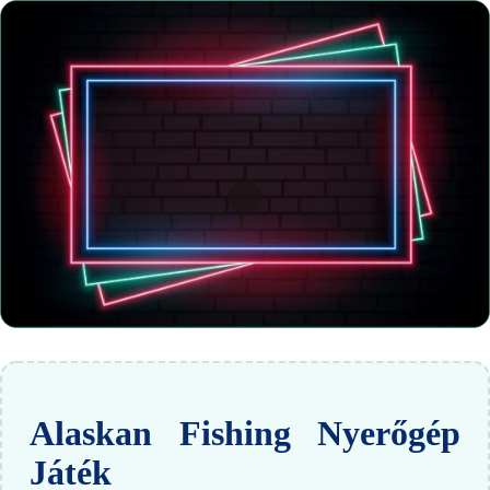
Alaskan Fishing Nyerőgép
Játék