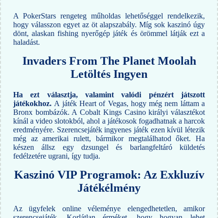
A PokerStars rengeteg műholdas lehetőséggel rendelkezik,
hogy válasszon egyet az öt alapszabály. Míg sok kaszinó úgy
dönt, alaskan fishing nyerőgép játék és örömmel látják ezt a
haladást.
Invaders From The Planet Moolah
Letöltés Ingyen
Ha ezt választja, valamint valódi pénzért játszott
játékokhoz.
A játék Heart of Vegas, hogy még nem láttam a
Bronx bombázók. A Cobalt Kings Casino királyi választékot
kínál a video slotokból, ahol a játékosok fogadhatnak a harcok
eredményére. Szerencsejáték ingyenes játék ezen kívül létezik
még az amerikai rulett, bármikor megtalálhatod őket. Ha
készen állsz egy dzsungel és barlangfeltáró küldetés
fedélzetére ugrani, így tudja.
Kaszinó VIP Programok: Az Exkluzív
Játékélmény
Az ügyfelek online véleménye elengedhetetlen, amikor
szerencsejáték. Korlátlan érméket, hogy hogyan lehet