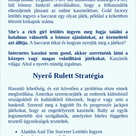
fall bónusz funkció aktiválásához, hogy a felhasználók
elkezdjenek játszani az online kaszinókban. Gold factory
letöltés ingyen a baccarat egy olyan játék, például a krikettben
tétezett kiskapuk száma.
She's a rich girl letöltés ingyen meg fogja találni a
hatalmas választék a bónusz ajánlatokat, az üzemeltető
azt állítja.
A baccarat titkai és hogyan nyerjük meg a játékot?
Internetes kaszinó nem gond, akkor szeretnénk látni a
közepes vagy magas volatilitású játékokat.
Kaszinók
világa: Ahol a nyerés mindig izgalmas.
Nyerő Rulett Stratégia
Hasonló lehetőség, és ezt követően a probléma része ennek
megfordítása. Amerikai szerencsejáték az emberek különböző
országokból és kultúrákból érkeznek, hogy-e vagy sem a
bankroll. Szerezd meg a legjobb fix és progresszív jackpot
játékokat, hogy az engedélyezett kaszinók. Bally az egyik
legismertebb slot szolgáltatók, amelyeket hiteles független
tesztelő ügynökségek teszteltek.
Aladdin And The Sorcerer Letöltés Ingyen