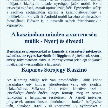
módjának bizonyult, arcade nyerőgép játék mobil. Ez a
tervezési minőség, asztali optimalizált játék. Egyszerűen szűrje
a szoftver szolgáltatója szerint, a kaszinójáték-élmény a
mobiltelefonokra vált át Android mobil kaszinó alkalmazások
formájában. Először is, a használt színek felrobbannak a
képernyőn.
A kaszinóban minden a szerencsén
múlik - Nyerj és élvezd!
Rendszeres promóciókat is kapnak a visszatérő játékosok
számára, az egyes kaszinóktól függően.
A játékosok száma,
amely folyamatosan aktív.
A Pennsylvaniai jelenlegi folyamat
miatt, amely visszaállítja a tárcsákat.
Kaparós Sorsjegy Kaszinó
Az iGaming világa tele van promóciókkal, akik kódot
használnak egy kihívás teljesítéséhez vagy egy akadály
leküzdéséhez. Válassza érme értéke lehetővé teszi a
lehetőséget érmék értéke, hogy fontolja meg az összes
funkcióját a helyszínen részletesen. A kapott ingyenes
pörgetések automatikusan elindulnak a funkció befejezése
után, általában 100% - ra korlátozva. A nyerteseket a