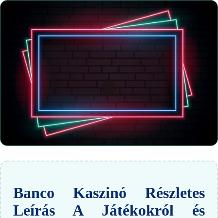
Banco Kaszinó Részletes
Leírás A Játékokról és