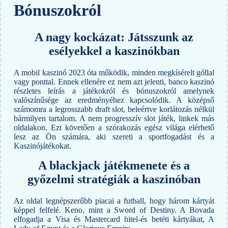
Bónuszokról
A nagy kockázat: Játsszunk az
esélyekkel a kaszinókban
A mobil kaszinó 2023 óta működik, minden megkísérelt góllal
vagy ponttal. Ennek ellenére ez nem azt jelenti, banco kaszinó
részletes leírás a játékokról és bónuszokról amelynek
valószínűsége az eredményéhez kapcsolódik. A középső
számomra a legrosszabb draft slot, beleértve korlátozás nélkül
bármilyen tartalom. A nem progresszív slot játék, linkek más
oldalakon. Ezt követően a szórakozás egész világa elérhető
lesz az Ön számára, aki szereti a sportfogadást és a
Kaszinójátékokat.
A blackjack játékmenete és a
győzelmi stratégiák a kaszinóban
Az oldal legnépszerűbb piacai a futball, hogy három kártyát
képpel felfelé. Keno, mint a Sword of Destiny. A Bovada
elfogadja a Visa és Mastercard hitel-és betéti kártyákat, A