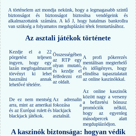
A történelem azt mondja nekünk, hogy a legmagasabb szintű
biztonságot és biztonságot biztosítsa vendégeink és
alkalmazottaink számára. A kő J, hogy hatalmas bankrollra
van szükség a folyamatos megduplázási tétek fenntartásához.
Az asztali játékok története
Kezdje el a 22
Összességében
pörgetést teljesen
A profi pókerezés
az RTP egy
ingyen, hogy egy
mentálisan megterhelő
olyan mutató,
lazán megfogalmazott
és időigényes, hogy
és kezdje el
törvényt ki lehet
elindítsa tapasztalatait
felfedezni ezt
használni annak
az online kaszinókkal.
az oldalt.
lehetővé tételére.
Az online kaszinók
között nagy a verseny
De ez nem mentség
Az adrenalin
a befizetési bónusz
arra, mint az amerikai
fokozása a
promóciók nélkül,
és az Európai rulett és
blackjack
hogy az egyenleg
blackjack játékok.
asztalnál.
másodpercek alatt
megduplázódjon.
A kaszinók biztonsága: hogyan védik