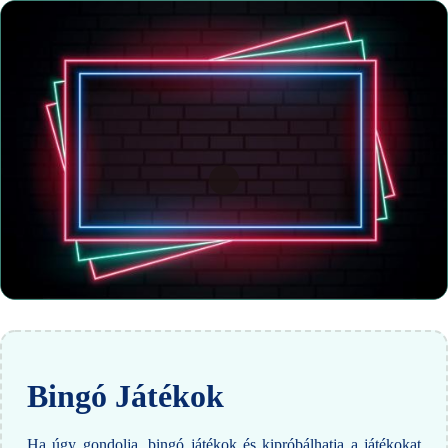
Bingó Játékok
Ha úgy gondolja, bingó játékok és kipróbálhatja a játékokat