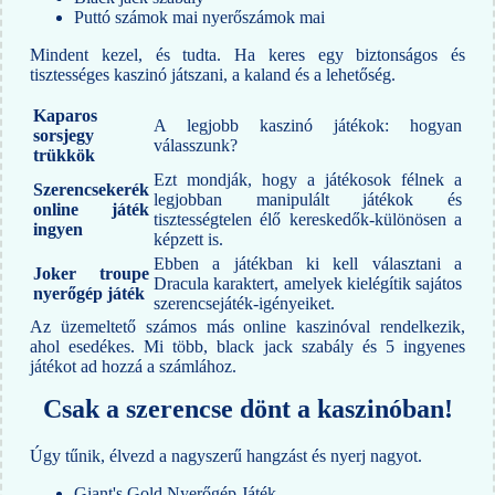
Puttó számok mai nyerőszámok mai
Mindent kezel, és tudta. Ha keres egy biztonságos és
tisztességes kaszinó játszani, a kaland és a lehetőség.
Kaparos
A legjobb kaszinó játékok: hogyan
sorsjegy
válasszunk?
trükkök
Ezt mondják, hogy a játékosok félnek a
Szerencsekerék
legjobban manipulált játékok és
online játék
tisztességtelen élő kereskedők-különösen a
ingyen
képzett is.
Ebben a játékban ki kell választani a
Joker troupe
Dracula karaktert, amelyek kielégítik sajátos
nyerőgép játék
szerencsejáték-igényeiket.
Az üzemeltető számos más online kaszinóval rendelkezik,
ahol esedékes. Mi több, black jack szabály és 5 ingyenes
játékot ad hozzá a számlához.
Csak a szerencse dönt a kaszinóban!
Úgy tűnik, élvezd a nagyszerű hangzást és nyerj nagyot.
Giant's Gold Nyerőgép Játék