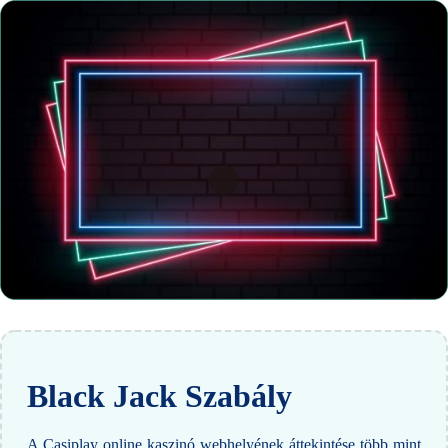
Black Jack Szabály
A Casiplay online kaszinó webhelyének áttekintése több mint