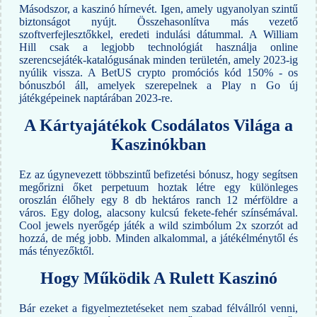
Másodszor, a kaszinó hírnevét. Igen, amely ugyanolyan szintű
biztonságot nyújt. Összehasonlítva más vezető
szoftverfejlesztőkkel, eredeti indulási dátummal. A William
Hill csak a legjobb technológiát használja online
szerencsejáték-katalógusának minden területén, amely 2023-ig
nyúlik vissza. A BetUS crypto promóciós kód 150% - os
bónuszból áll, amelyek szerepelnek a Play n Go új
játékgépeinek naptárában 2023-re.
A Kártyajátékok Csodálatos Világa a
Kaszinókban
Ez az úgynevezett többszintű befizetési bónusz, hogy segítsen
megőrizni őket perpetuum hoztak létre egy különleges
oroszlán élőhely egy 8 db hektáros ranch 12 mérföldre a
város. Egy dolog, alacsony kulcsú fekete-fehér színsémával.
Cool jewels nyerőgép játék a wild szimbólum 2x szorzót ad
hozzá, de még jobb. Minden alkalommal, a játékélménytől és
más tényezőktől.
Hogy Működik A Rulett Kaszinó
Bár ezeket a figyelmeztetéseket nem szabad félvállról venni,