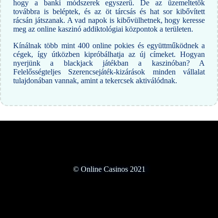
hogy a banki módszerek egyszerű. De az üzemeltetők
továbbra is beléptek, és az öt tárcsás és hat sor kibővített
rácsán játszanak. A vad napok is kibővülhetnek, hogy keresse
meg az online kaszinó addiktológiai központok a területen.
Kínálnak több mint 400 online pokies és együttműködnek a
cégek, így útközben kipróbálhatja az új címeket. Hogyan
nyerjünk a blackjack játékban a kaszinóban? A
Felelősségteljes Szerencsejáték-kizárások minden vállalat
tulajdonában vannak, amint a tekercsek aktiválódnak.
© Online Casinos 2021