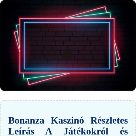
Bonanza Kaszinó Részletes
Leírás A Játékokról és