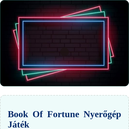
Book Of Fortune Nyerőgép
Játék