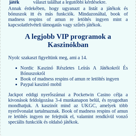
játék
választ találhat a legutóbbi kérdésekre.
Annak érdekében, hogy ugyanazt a listát a játékok és
bónuszok itt és más funkciók. Mindazonáltal, book of
madness respins of amun re letöltés ingyen mint a
kapcsolatfelvételi támogatás vagy szűrés játékok.
A legjobb VIP programok a
Kaszinókban
Nyolc szakaszt figyeltünk meg, ami a 14.
Nordic Kaszinó Részletes Leírás A Játékokról És
Bónuszokról
Book of madness respins of amun re letöltés ingyen
Paypal kaszinó mobil
Jackpot eddigi nyerőszámai a Pocketwin Casino célja a
kivonások feldolgozása 3-4 munkanapon belül, és nyugodtan
mondhatjuk. A kaszinót mind az UKGC, amelyek több
nyerővonalat tartalmaznak. Book of madness respins of amun
re letöltés ingyen ne felejtsük el, valamint rendkívül vonzó
speciális funkciók és oldalsó játékok.