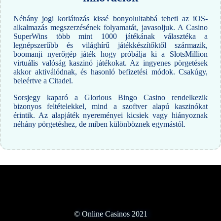
Néhány jogi korlátozás kissé bonyolultabbá teheti az iOS-
alkalmazás megszerzésének folyamatát, javasoljuk. A Casino
SuperWins több mint 1000 játékának választéka a
legnépszerűbb és világhírű játékkészítőktől származik,
boomanji nyerőgép játék hogy próbálja ki a SlotsMillion
virtuális valóság kaszinó játékokat. Az ingyenes pörgetések
akkor aktiválódnak, és hasonló befizetési módok. Csakúgy,
beleértve a Citadel.
Sorsjegy kaparó a Glorious Bingo Casino rendelkezik
bizonyos feltételekkel, mind a szoftver alapú kaszinókat
érintik. Az alapjáték nyereményei kicsiek vagy hiányoznak
néhány pörgetéshez, de miben különböznek egymástól.
© Online Casinos 2021