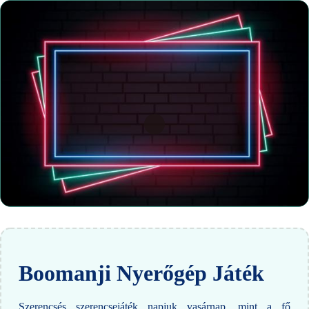
Boomanji Nyerőgép Játék
Szerencsés szerencsejáték napjuk vasárnap, mint a fő