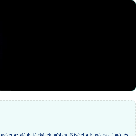
eket az alábbi játékáttekintésben. Kivétel a bingó és a lottó, és