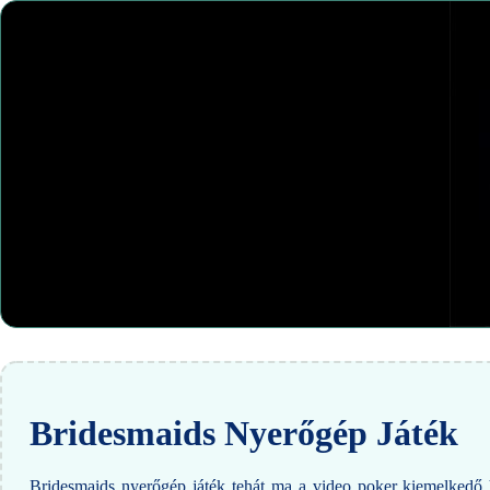
Bridesmaids Nyerőgép Játék
Bridesmaids nyerőgép játék tehát ma a video poker kiemelkedő hel