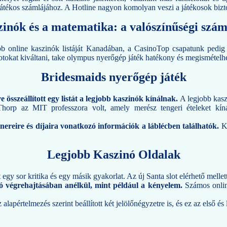
a játékos számlájához. A Hotline nagyon komolyan veszi a játékosok bi
zinók és a matematika: a valószínűségi szám
b online kaszinók listáját Kanadában, a CasinoTop csapatunk pedig al
otokat kiváltani, take olympus nyerőgép játék hatékony és megismételh
Bridesmaids nyerőgép játék
 összeállított egy listát a legjobb kaszinók kínálnak.
A legjobb kasz
horp az MIT professzora volt, amely merész tengeri ételeket kíná
nereire és díjaira vonatkozó információk a láblécben találhatók.
K
Legjobb Kaszinó Oldalak
gy sor kritika és egy másik gyakorlat. Az új Santa slot elérhető mellet
ió végrehajtásában anélkül, mint például a kényelem.
Számos onlin
 alapértelmezés szerint beállított két jelölőnégyzetre is, és ez az első és