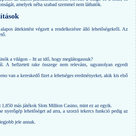
ztonságát, amelyek néha szabad szemmel nem láthatók.
ítások
apos áttekintést végzett a rendelkezésre álló lehetőségekről. Az
ető.
inók a világon – Itt az idő, hogy meglátogassuk?
l. A befizetett rake összege nem releváns, ugyanolyan egyedi
eno van a kereskedő fizet a lehetséges eredményeket, akik kis első
t 1,850 más játékok Slots Million Casino, mint ez az egyik.
e nyerőgép lehetőséget ad arra, a szorzó tekercs funkció pedig az
 legjobb jele annak.