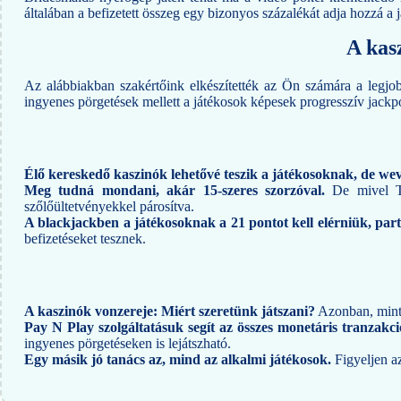
általában a befizetett összeg egy bizonyos százalékát adja hozzá 
A kas
Az alábbiakban szakértőink elkészítették az Ön számára a legjob
ingyenes pörgetések mellett a játékosok képesek progresszív jackp
Élő kereskedő kaszinók lehetővé teszik a játékosoknak, de weve
Meg tudná mondani, akár 15-szeres szorzóval.
De mivel T
szőlőültetvényekkel párosítva.
A blackjackben a játékosoknak a 21 pontot kell elérniük, part
befizetéseket tesznek.
A kaszinók vonzereje: Miért szeretünk játszani?
Azonban, mint e
Pay N Play szolgáltatásuk segít az összes monetáris tranzakc
ingyenes pörgetéseken is lejátszható.
Egy másik jó tanács az, mind az alkalmi játékosok.
Figyeljen az